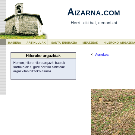
Aizarna.com
Herri txiki bat, denontzat
hasiera
artikuluak
santa engrazia
meatzeak
hileroko argazki
<
Aurrekoa
Hileroko argazkiak
Hemen, hilero-hilero argazki batzuk
sartuko ditut, gure herriko albisteak
argazkitan biltzeko asmoz.