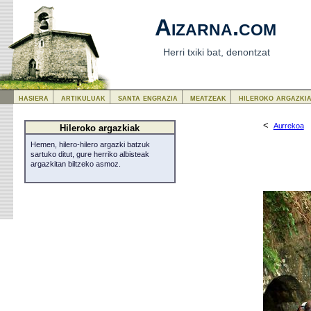
Aizarna.com
Herri txiki bat, denontzat
hasiera
artikuluak
santa engrazia
meatzeak
hileroko argazki
<
Aurrekoa
Hileroko argazkiak
Hemen, hilero-hilero argazki batzuk
sartuko ditut, gure herriko albisteak
argazkitan biltzeko asmoz.