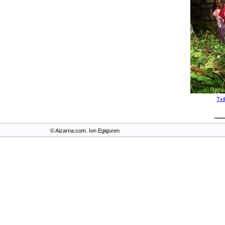
Txi
© Aizarna.com. Ion Egiguren