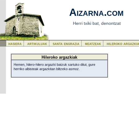
Aizarna.com
Herri txiki bat, denontzat
hasiera
artikuluak
santa engrazia
meatzeak
hileroko argazki
Hileroko argazkiak
Hemen, hilero-hilero argazki batzuk sartuko ditut, gure
herriko albisteak argazkitan biltzeko asmoz.