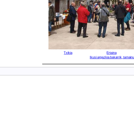
Txikia
Ertaina
Ikusi argazkia bakarrik, tamainu