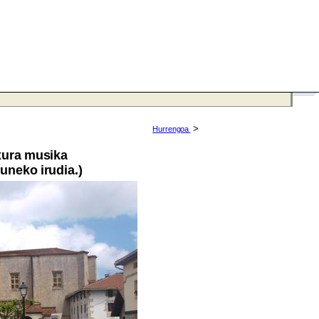
>
Hurrengoa
txura musika
guneko irudia.)