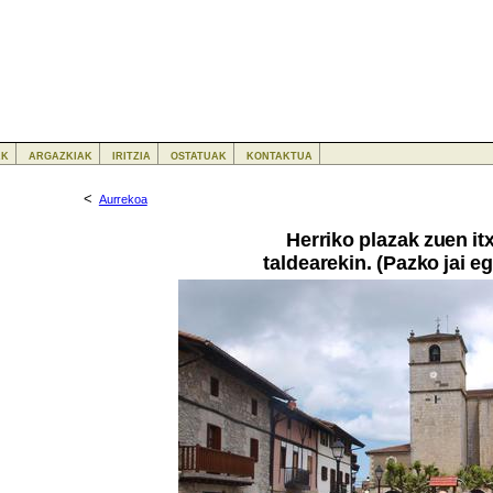
ak
argazkiak
iritzia
ostatuak
kontaktua
<
Aurrekoa
Herriko plazak zuen i
taldearekin. (Pazko jai e