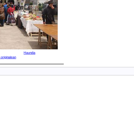
Haundia
 originalean