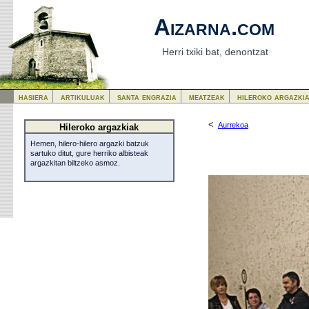
Aizarna.com
Herri txiki bat, denontzat
hasiera
artikuluak
santa engrazia
meatzeak
hileroko argazki
<
Aurrekoa
Hileroko argazkiak
Hemen, hilero-hilero argazki batzuk
sartuko ditut, gure herriko albisteak
argazkitan biltzeko asmoz.