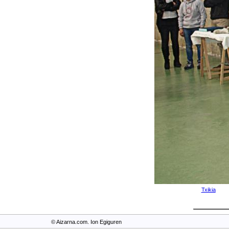
Txikia
© Aizarna.com. Ion Egiguren