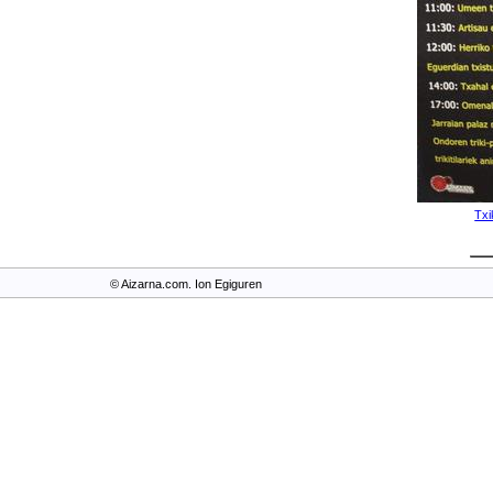
Txi
© Aizarna.com. Ion Egiguren