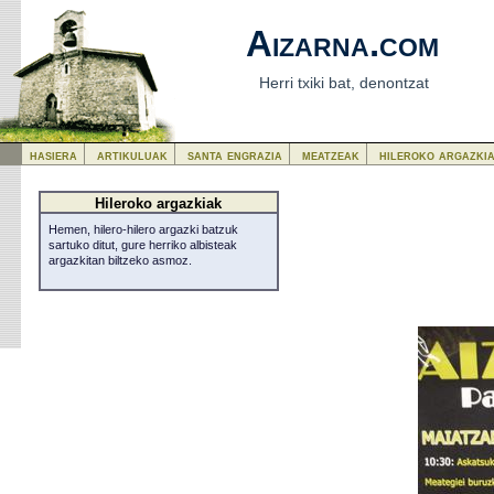
Aizarna.com
Herri txiki bat, denontzat
hasiera
artikuluak
santa engrazia
meatzeak
hileroko argazki
Hileroko argazkiak
Hemen, hilero-hilero argazki batzuk
sartuko ditut, gure herriko albisteak
argazkitan biltzeko asmoz.