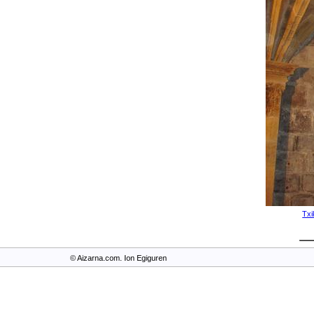
Txi
© Aizarna.com. Ion Egiguren