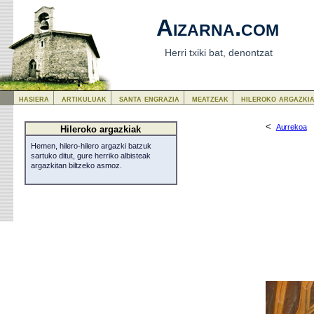
Aizarna.com
Herri txiki bat, denontzat
hasiera
artikuluak
santa engrazia
meatzeak
hileroko argazki
<
Aurrekoa
Hileroko argazkiak
Hemen, hilero-hilero argazki batzuk
sartuko ditut, gure herriko albisteak
argazkitan biltzeko asmoz.