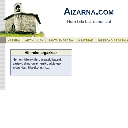
Aizarna.com
Herri txiki bat, denontzat
hasiera
artikuluak
santa engrazia
meatzeak
hileroko argazki
Hileroko argazkiak
Hemen, hilero-hilero argazki batzuk
sartuko ditut, gure herriko albisteak
argazkitan biltzeko asmoz.