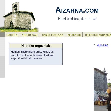
Aizarna.com
Herri txiki bat, denontzat
hasiera
artikuluak
santa engrazia
meatzeak
hileroko argazki
<
Aurrekoa
Hileroko argazkiak
Hemen, hilero-hilero argazki batzuk
sartuko ditut, gure herriko albisteak
argazkitan biltzeko asmoz.