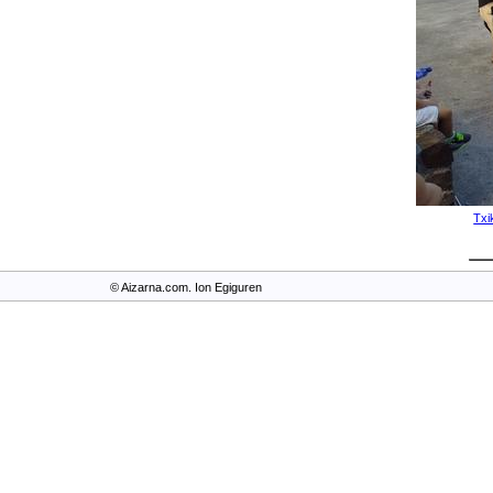
Txi
© Aizarna.com. Ion Egiguren