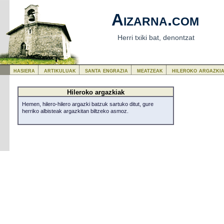
Aizarna.com
Herri txiki bat, denontzat
hasiera
artikuluak
santa engrazia
meatzeak
hileroko argazki
Hileroko argazkiak
Hemen, hilero-hilero argazki batzuk sartuko ditut, gure
herriko albisteak argazkitan biltzeko asmoz.