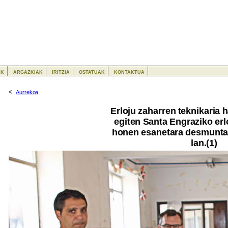
ak
argazkiak
iritzia
ostatuak
kontaktua
<
Aurrekoa
Erloju zaharren teknikaria 
egiten Santa Engraziko erlo
honen esanetara desmuntat
lan.(1)