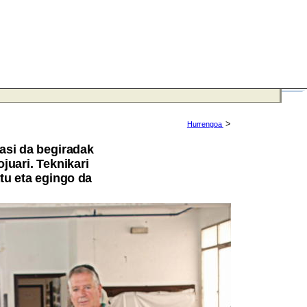
>
Hurrengoa
hasi da begiradak
juari. Teknikari
u eta egingo da