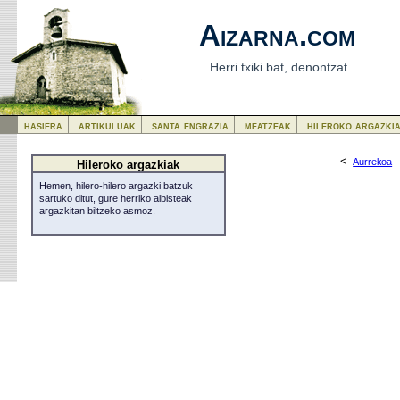
Aizarna.com
Herri txiki bat, denontzat
hasiera
artikuluak
santa engrazia
meatzeak
hileroko argazki
<
Aurrekoa
Hileroko argazkiak
Hemen, hilero-hilero argazki batzuk
sartuko ditut, gure herriko albisteak
argazkitan biltzeko asmoz.