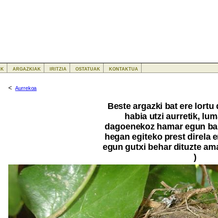
ak
argazkiak
iritzia
ostatuak
kontaktua
<
Aurrekoa
Beste argazki bat ere lort
habia utzi aurretik, lu
dagoenekoz hamar egun baka
hegan egiteko prest direla
egun gutxi behar dituzte ama
)