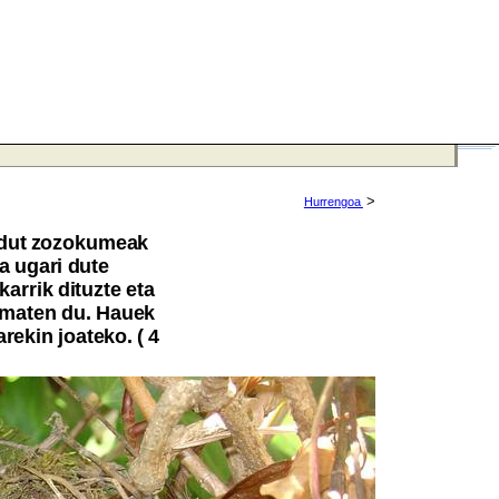
>
Hurrengoa
u dut zozokumeak
ma ugari dute
rrik dituzte eta
 ematen du. Hauek
rekin joateko. ( 4