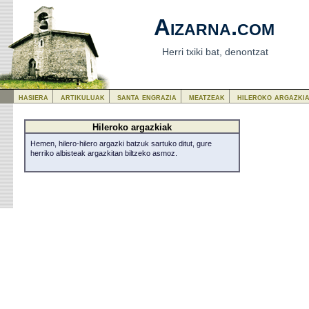
Aizarna.com
Herri txiki bat, denontzat
hasiera
artikuluak
santa engrazia
meatzeak
hileroko argazki
Hileroko argazkiak
Hemen, hilero-hilero argazki batzuk sartuko ditut, gure
herriko albisteak argazkitan biltzeko asmoz.