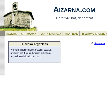
Aizarna.com
Herri txiki bat, denontzat
hasiera
artikuluak
santa engrazia
meatzeak
hileroko argazki
<
Aurrekoa
Hileroko argazkiak
Hemen, hilero-hilero argazki batzuk
sartuko ditut, gure herriko albisteak
argazkitan biltzeko asmoz.