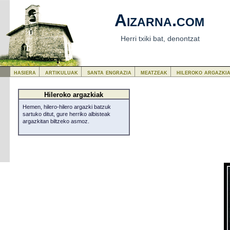
Aizarna.com
Herri txiki bat, denontzat
hasiera
artikuluak
santa engrazia
meatzeak
hileroko argazki
Hileroko argazkiak
Hemen, hilero-hilero argazki batzuk
sartuko ditut, gure herriko albisteak
argazkitan biltzeko asmoz.