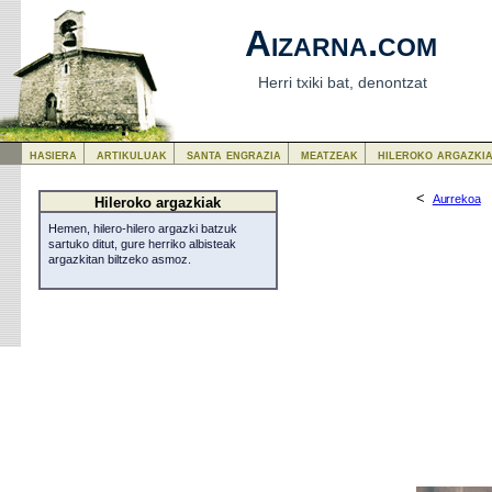
Aizarna.com
Herri txiki bat, denontzat
hasiera
artikuluak
santa engrazia
meatzeak
hileroko argazki
<
Aurrekoa
Hileroko argazkiak
Hemen, hilero-hilero argazki batzuk
sartuko ditut, gure herriko albisteak
argazkitan biltzeko asmoz.