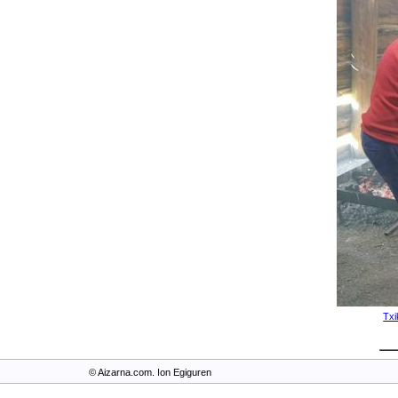
Txi
© Aizarna.com. Ion Egiguren