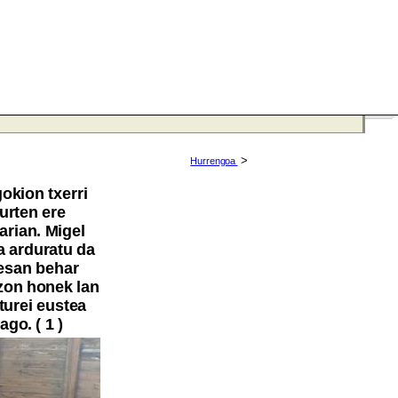
>
Hurrengoa
okion txerri
urten ere
arian. Migel
 arduratu da
 esan behar
izon honek lan
turei eustea
go. ( 1 )