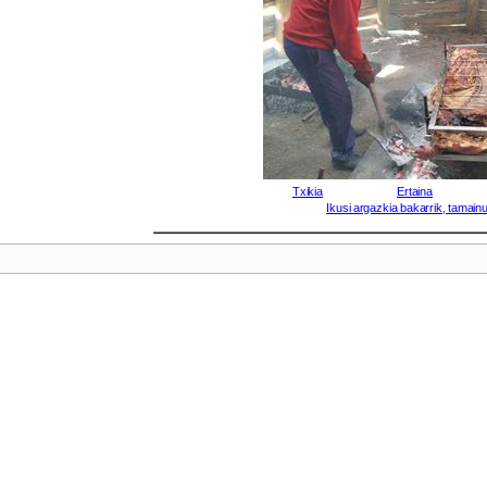
Txikia
Ertaina
Ikusi argazkia bakarrik, tamainu