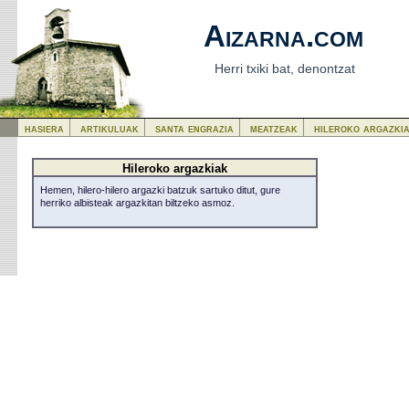
Aizarna.com
Herri txiki bat, denontzat
hasiera
artikuluak
santa engrazia
meatzeak
hileroko argazki
Hileroko argazkiak
Hemen, hilero-hilero argazki batzuk sartuko ditut, gure
herriko albisteak argazkitan biltzeko asmoz.