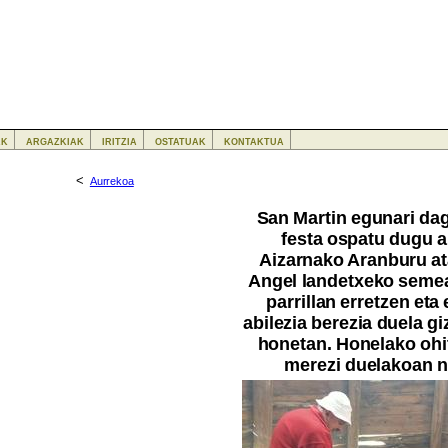
ak
argazkiak
iritzia
ostatuak
kontaktua
<
Aurrekoa
San Martin egunari dag
festa ospatu dugu a
Aizarnako Aranburu at
Angel landetxeko semea
parrillan erretzen eta
abilezia berezia duela g
honetan. Honelako ohi
merezi duelakoan na