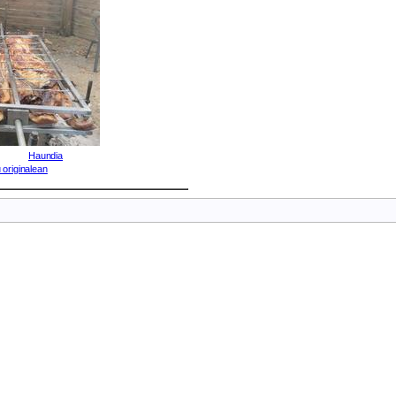
Haundia
 originalean