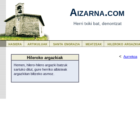
Aizarna.com
Herri txiki bat, denontzat
hasiera
artikuluak
santa engrazia
meatzeak
hileroko argazki
<
Aurrekoa
Hileroko argazkiak
Hemen, hilero-hilero argazki batzuk
sartuko ditut, gure herriko albisteak
argazkitan biltzeko asmoz.