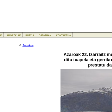
ak
argazkiak
iritzia
ostatuak
kontaktua
<
Aurrekoa
Azaroak 22. Izarraitz m
ditu txapela eta gerrik
prestatu da