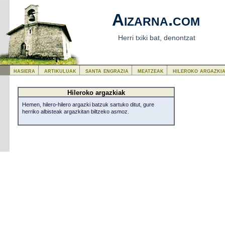
Aizarna.com
Herri txiki bat, denontzat
hasiera
artikuluak
santa engrazia
meatzeak
hileroko argazki
Hileroko argazkiak
Hemen, hilero-hilero argazki batzuk sartuko ditut, gure
herriko albisteak argazkitan biltzeko asmoz.