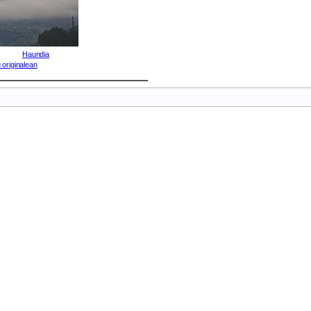
Haundia
 originalean