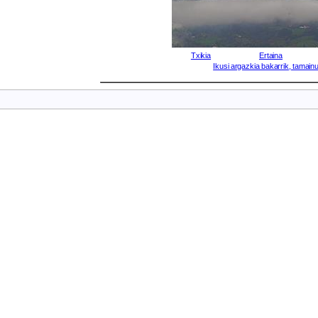
Txikia
Ertaina
Ikusi argazkia bakarrik, tamainu