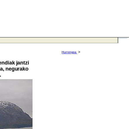
>
Hurrengoa
endiak jantzi
oa, negurako
.