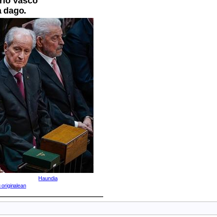
ario Vasco
a dago.
Haundia
 originalean