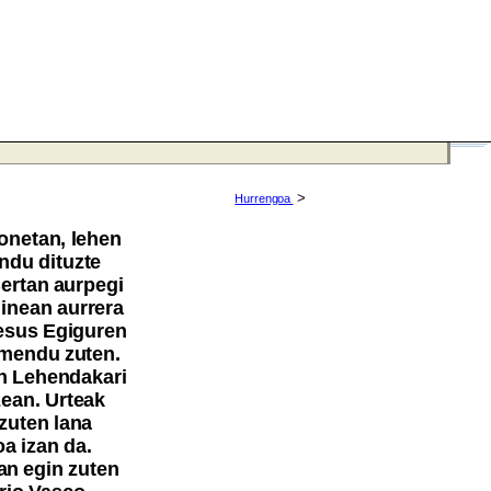
>
Hurrengoa
honetan, lehen
ndu dituzte
ertan aurpegi
inean aurrera
Jesus Egiguren
omendu zuten.
an Lehendakari
zean. Urteak
 zuten lana
a izan da.
an egin zuten