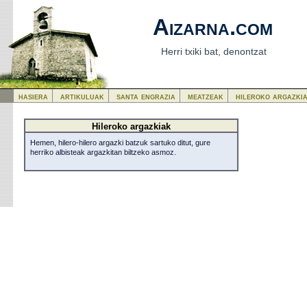
Aizarna.com
Herri txiki bat, denontzat
hasiera
artikuluak
santa engrazia
meatzeak
hileroko argazki
Hileroko argazkiak
Hemen, hilero-hilero argazki batzuk sartuko ditut, gure
herriko albisteak argazkitan biltzeko asmoz.