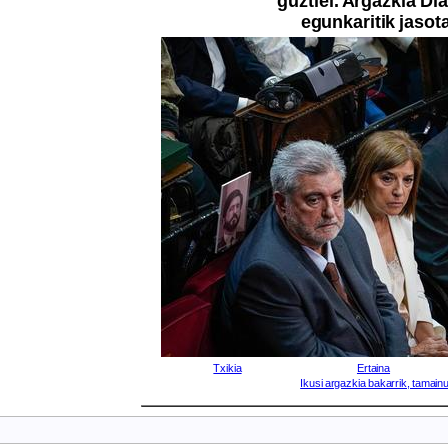
guztiei. Argazkia Di
egunkaritik jasot
Txikia
Ertaina
Ikusi argazkia bakarrik, tamainu