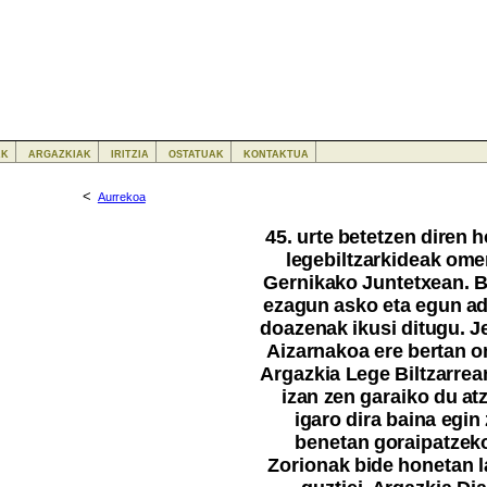
ak
argazkiak
iritzia
ostatuak
kontaktua
<
Aurrekoa
45. urte betetzen diren 
legebiltzarkideak ome
Gernikako Juntetxean. B
ezagun asko eta egun ad
doazenak ikusi ditugu. 
Aizarnakoa ere bertan 
Argazkia Lege Biltzarre
izan zen garaiko du at
igaro dira baina egin
benetan goraipatzeko
Zorionak bide honetan l