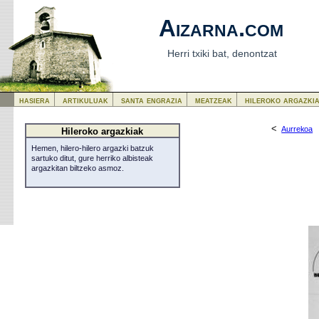
Aizarna.com
Herri txiki bat, denontzat
hasiera
artikuluak
santa engrazia
meatzeak
hileroko argazki
<
Aurrekoa
Hileroko argazkiak
Hemen, hilero-hilero argazki batzuk
sartuko ditut, gure herriko albisteak
argazkitan biltzeko asmoz.