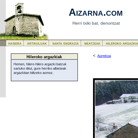
Aizarna.com
Herri txiki bat, denontzat
hasiera
artikuluak
santa engrazia
meatzeak
hileroko argazki
<
Aurrekoa
Hileroko argazkiak
Hemen, hilero-hilero argazki batzuk
sartuko ditut, gure herriko albisteak
argazkitan biltzeko asmoz.