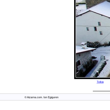
Txikia
© Aizarna.com. Ion Egiguren