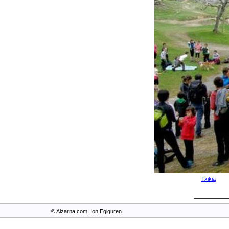
Txikia
© Aizarna.com. Ion Egiguren