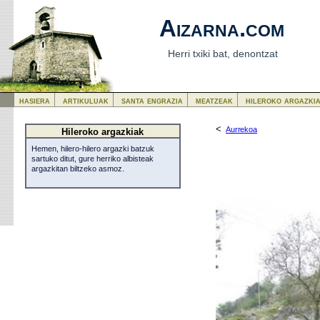
Aizarna.com
Herri txiki bat, denontzat
hasiera
artikuluak
santa engrazia
meatzeak
hileroko argazki
<
Aurrekoa
Hileroko argazkiak
Hemen, hilero-hilero argazki batzuk
sartuko ditut, gure herriko albisteak
argazkitan biltzeko asmoz.