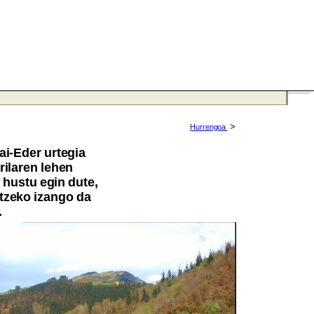
>
Hurrengoa
ai-Eder urtegia
rilaren lehen
 hustu egin dute,
atzeko izango da
.