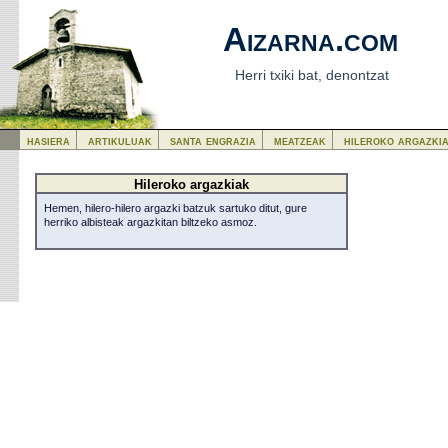
Aizarna.com
Herri txiki bat, denontzat
hasiera
artikuluak
santa engrazia
meatzeak
hileroko argazki
Hileroko argazkiak
Hemen, hilero-hilero argazki batzuk sartuko ditut, gure
herriko albisteak argazkitan biltzeko asmoz.