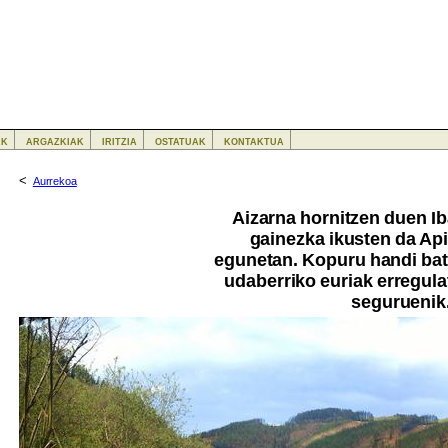
ak
argazkiak
iritzia
ostatuak
kontaktua
<
Aurrekoa
Aizarna hornitzen duen Ib
gainezka ikusten da Api
egunetan. Kopuru handi bat
udaberriko euriak erregul
seguruenik