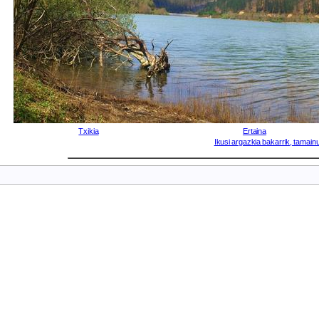
Txikia
Ertaina
Ikusi argazkia bakarrik, tamainu