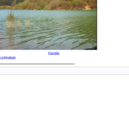
Haundia
 originalean