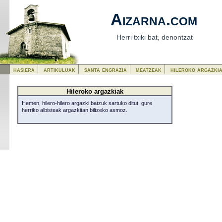
Aizarna.com
Herri txiki bat, denontzat
hasiera
artikuluak
santa engrazia
meatzeak
hileroko argazki
Hileroko argazkiak
Hemen, hilero-hilero argazki batzuk sartuko ditut, gure
herriko albisteak argazkitan biltzeko asmoz.