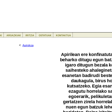
ak
argazkiak
iritzia
ostatuak
kontaktua
<
Aurrekoa
Apirilean ere konfinatut
beharko ditugu egun bat
igaro ditugun bezala 
saihesteko ahaleginet
esanetan badirudi beste
daukagula, birus h
kutsatzeko. Egia esan
ezagutu horrelako s
egoerarik, pelikuleta
gertatzen zirela horre
nuen egun batzuk leh