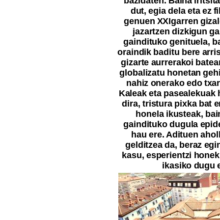
bazidaten. Baina iritsit
dut, egia dela eta ez f
genuen XXIgarren gizal
jazartzen dizkigun ga
gaindituko genituela, b
oraindik baditu bere arri
gizarte aurrerakoi batea
globalizatu honetan geh
nahiz onerako edo txar
Kaleak eta pasealekuak 
dira, tristura pixka bat
honela ikusteak, ba
gaindituko dugula epid
hau ere. Adituen aho
gelditzea da, beraz egi
kasu, esperientzi honeki
ikasiko dugu e