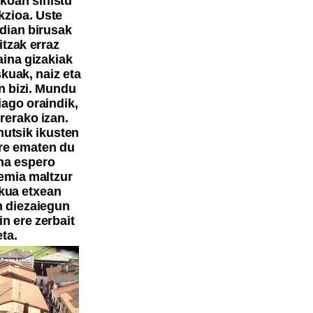
akoan sinistu
ikzioa. Uste
dian birusak
itzak erraz
aina gizakiak
skuak, naiz eta
n bizi. Mundu
iago oraindik,
rerako izan.
hutsik ikusten
 ere ematen du
ina espero
emia maltzur
lkua etxean
n diezaiegun
n ere zerbait
ta.