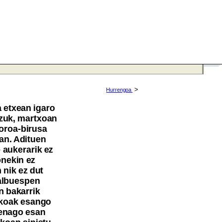
>
Hurrengoa
a etxean igaro
zuk, martxoan
koroa-birusa
an. Adituen
 aukerarik ez
onekin ez
 nik ez dut
albuespen
n bakarrik
lakoak esango
enago esan