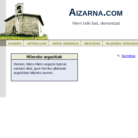
Aizarna.com
Herri txiki bat, denontzat
hasiera
artikuluak
santa engrazia
meatzeak
hileroko argazki
<
Aurrekoa
Hileroko argazkiak
Hemen, hilero-hilero argazki batzuk
sartuko ditut, gure herriko albisteak
argazkitan biltzeko asmoz.