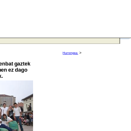
>
Hurrengoa
zenbat gaztek
men ez dago
k.