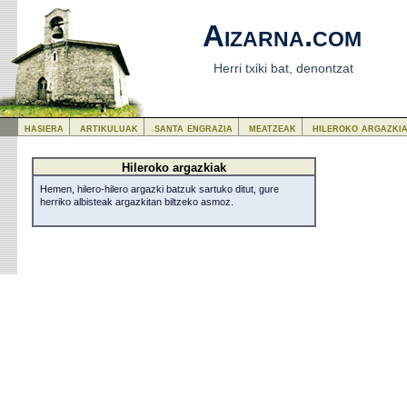
Aizarna.com
Herri txiki bat, denontzat
hasiera
artikuluak
santa engrazia
meatzeak
hileroko argazki
Hileroko argazkiak
Hemen, hilero-hilero argazki batzuk sartuko ditut, gure
herriko albisteak argazkitan biltzeko asmoz.