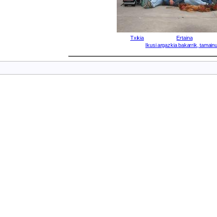
Txikia
Ertaina
Ikusi argazkia bakarrik, tamainu