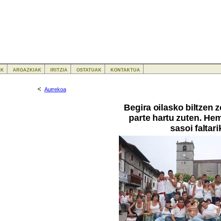
ak
argazkiak
iritzia
ostatuak
kontaktua
<
Aurrekoa
Begira oilasko biltzen 
parte hartu zuten. He
sasoi faltari