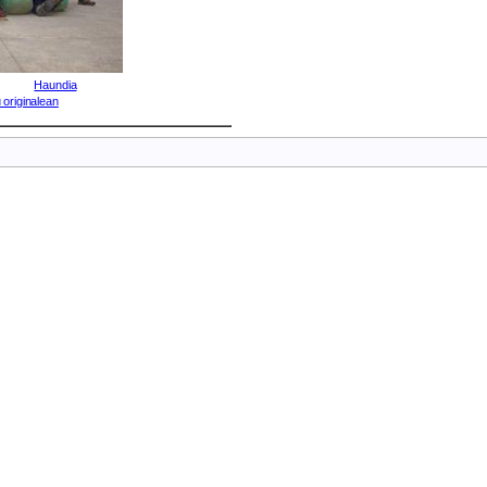
Haundia
 originalean