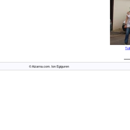
Txi
© Aizarna.com. Ion Egiguren