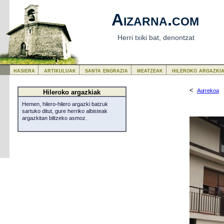
Aizarna.com
Herri txiki bat, denontzat
hasiera
artikuluak
santa engrazia
meatzeak
hileroko argazki
<
Aurrekoa
Hileroko argazkiak
Hemen, hilero-hilero argazki batzuk
sartuko ditut, gure herriko albisteak
argazkitan biltzeko asmoz.