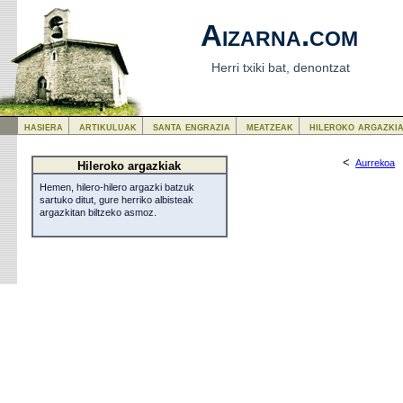
Aizarna.com
Herri txiki bat, denontzat
hasiera
artikuluak
santa engrazia
meatzeak
hileroko argazki
<
Aurrekoa
Hileroko argazkiak
Hemen, hilero-hilero argazki batzuk
sartuko ditut, gure herriko albisteak
argazkitan biltzeko asmoz.