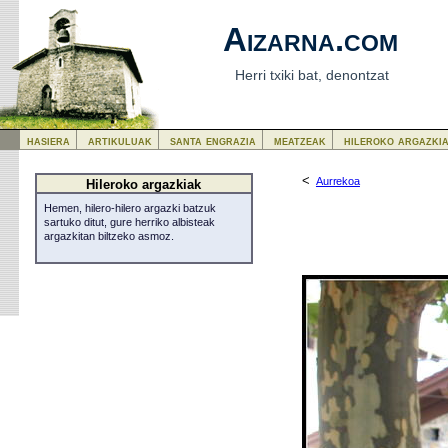
Aizarna.com
Herri txiki bat, denontzat
hasiera
artikuluak
santa engrazia
meatzeak
hileroko argazki
<
Aurrekoa
Hileroko argazkiak
Hemen, hilero-hilero argazki batzuk
sartuko ditut, gure herriko albisteak
argazkitan biltzeko asmoz.