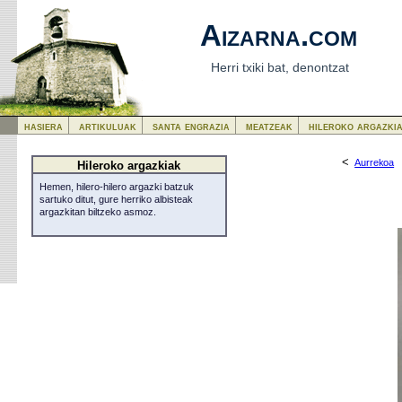
Aizarna.com
Herri txiki bat, denontzat
hasiera
artikuluak
santa engrazia
meatzeak
hileroko argazki
<
Aurrekoa
Hileroko argazkiak
Hemen, hilero-hilero argazki batzuk
sartuko ditut, gure herriko albisteak
argazkitan biltzeko asmoz.