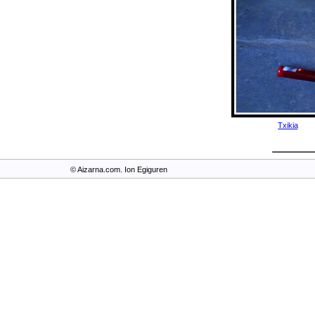
Txikia
© Aizarna.com. Ion Egiguren