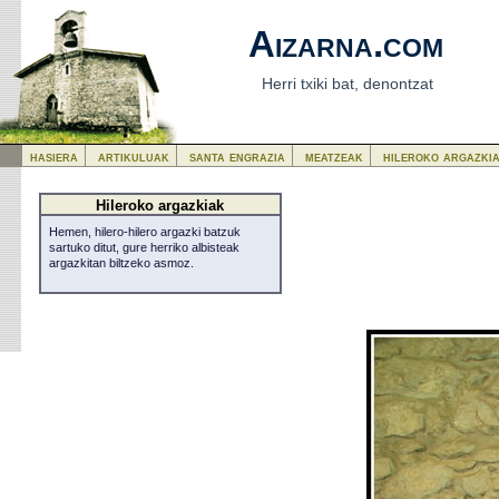
Aizarna.com
Herri txiki bat, denontzat
hasiera
artikuluak
santa engrazia
meatzeak
hileroko argazki
Hileroko argazkiak
Hemen, hilero-hilero argazki batzuk
sartuko ditut, gure herriko albisteak
argazkitan biltzeko asmoz.