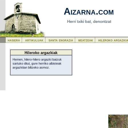
Aizarna.com
Herri txiki bat, denontzat
hasiera
artikuluak
santa engrazia
meatzeak
hileroko argazki
Hileroko argazkiak
Hemen, hilero-hilero argazki batzuk
sartuko ditut, gure herriko albisteak
argazkitan biltzeko asmoz.