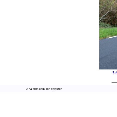
Txi
© Aizarna.com. Ion Egiguren