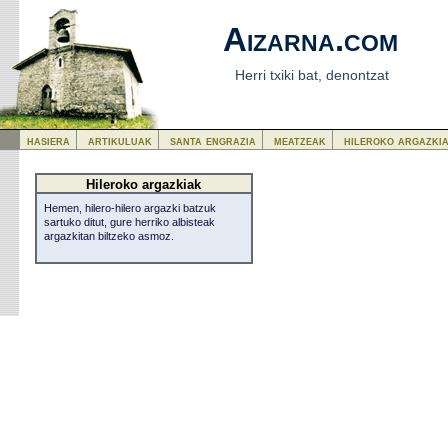
Aizarna.com
Herri txiki bat, denontzat
hasiera
artikuluak
santa engrazia
meatzeak
hileroko argazki
Hileroko argazkiak
Hemen, hilero-hilero argazki batzuk
sartuko ditut, gure herriko albisteak
argazkitan biltzeko asmoz.