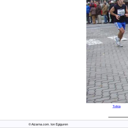
Txikia
© Aizarna.com. Ion Egiguren