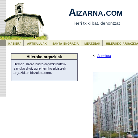
Aizarna.com
Herri txiki bat, denontzat
hasiera
artikuluak
santa engrazia
meatzeak
hileroko argazki
<
Aurrekoa
Hileroko argazkiak
Hemen, hilero-hilero argazki batzuk
sartuko ditut, gure herriko albisteak
argazkitan biltzeko asmoz.