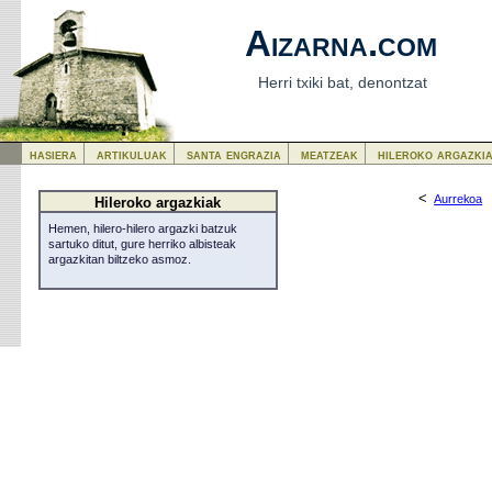
Aizarna.com
Herri txiki bat, denontzat
hasiera
artikuluak
santa engrazia
meatzeak
hileroko argazki
<
Aurrekoa
Hileroko argazkiak
Hemen, hilero-hilero argazki batzuk
sartuko ditut, gure herriko albisteak
argazkitan biltzeko asmoz.