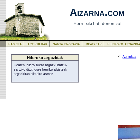
Aizarna.com
Herri txiki bat, denontzat
hasiera
artikuluak
santa engrazia
meatzeak
hileroko argazki
<
Aurrekoa
Hileroko argazkiak
Hemen, hilero-hilero argazki batzuk
sartuko ditut, gure herriko albisteak
argazkitan biltzeko asmoz.