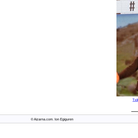
Txi
© Aizarna.com. Ion Egiguren