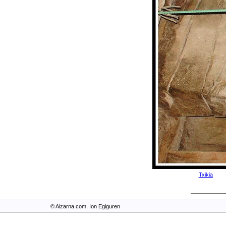
Txikia
© Aizarna.com. Ion Egiguren