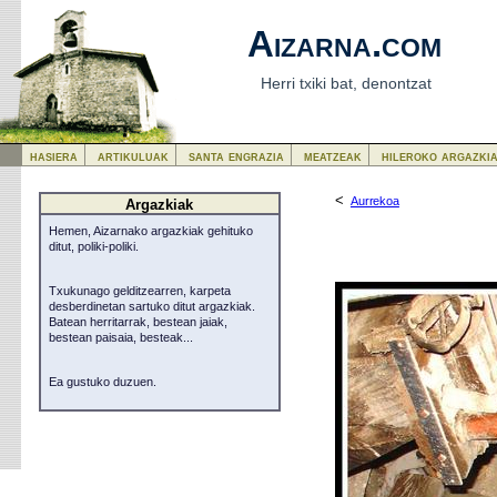
Aizarna.com
Herri txiki bat, denontzat
hasiera
artikuluak
santa engrazia
meatzeak
hileroko argazki
<
Aurrekoa
Argazkiak
Hemen, Aizarnako argazkiak gehituko
ditut, poliki-poliki.
Txukunago gelditzearren, karpeta
desberdinetan sartuko ditut argazkiak.
Batean herritarrak, bestean jaiak,
bestean paisaia, besteak...
Ea gustuko duzuen.