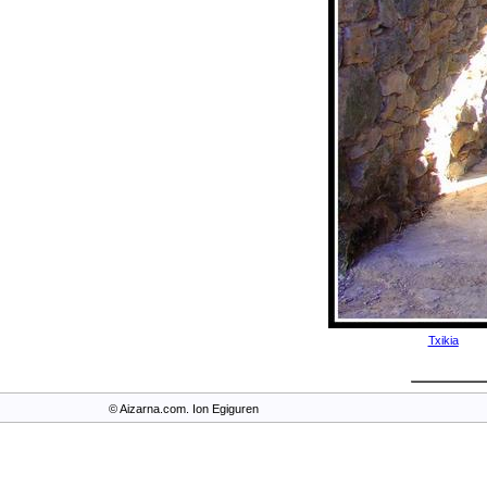
Txikia
© Aizarna.com. Ion Egiguren