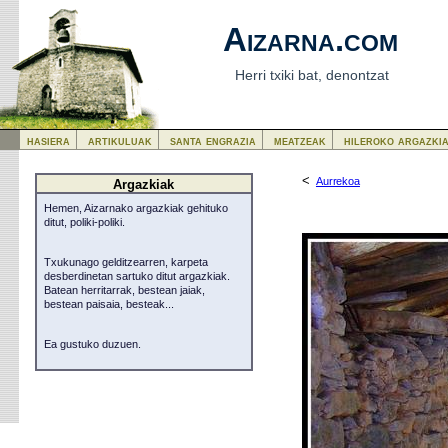
Aizarna.com
Herri txiki bat, denontzat
hasiera
artikuluak
santa engrazia
meatzeak
hileroko argazki
<
Aurrekoa
Argazkiak
Hemen, Aizarnako argazkiak gehituko
ditut, poliki-poliki.
Txukunago gelditzearren, karpeta
desberdinetan sartuko ditut argazkiak.
Batean herritarrak, bestean jaiak,
bestean paisaia, besteak...
Ea gustuko duzuen.