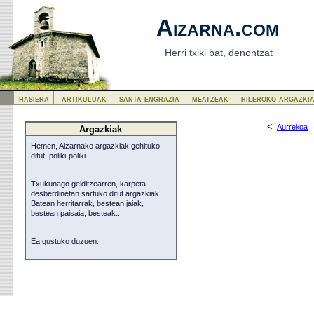
Aizarna.com
Herri txiki bat, denontzat
hasiera
artikuluak
santa engrazia
meatzeak
hileroko argazki
<
Aurrekoa
Argazkiak
Hemen, Aizarnako argazkiak gehituko
ditut, poliki-poliki.
Txukunago gelditzearren, karpeta
desberdinetan sartuko ditut argazkiak.
Batean herritarrak, bestean jaiak,
bestean paisaia, besteak...
Ea gustuko duzuen.