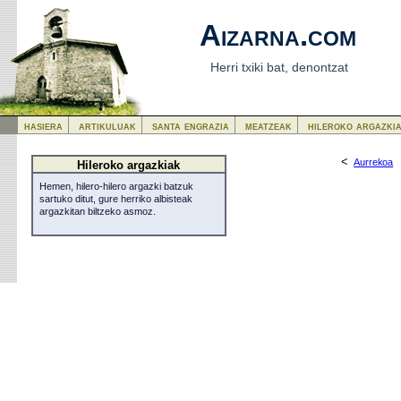
Aizarna.com
Herri txiki bat, denontzat
hasiera
artikuluak
santa engrazia
meatzeak
hileroko argazki
<
Aurrekoa
Hileroko argazkiak
Hemen, hilero-hilero argazki batzuk
sartuko ditut, gure herriko albisteak
argazkitan biltzeko asmoz.