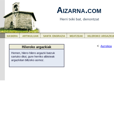
Aizarna.com
Herri txiki bat, denontzat
hasiera
artikuluak
santa engrazia
meatzeak
hileroko argazki
<
Aurrekoa
Hileroko argazkiak
Hemen, hilero-hilero argazki batzuk
sartuko ditut, gure herriko albisteak
argazkitan biltzeko asmoz.