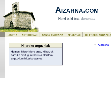
Aizarna.com
Herri txiki bat, denontzat
hasiera
artikuluak
santa engrazia
meatzeak
hileroko argazki
<
Aurrekoa
Hileroko argazkiak
Hemen, hilero-hilero argazki batzuk
sartuko ditut, gure herriko albisteak
argazkitan biltzeko asmoz.