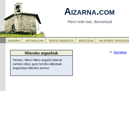
Aizarna.com
Herri txiki bat, denontzat
hasiera
artikuluak
santa engrazia
meatzeak
hileroko argazki
<
Aurrekoa
Hileroko argazkiak
Hemen, hilero-hilero argazki batzuk
sartuko ditut, gure herriko albisteak
argazkitan biltzeko asmoz.