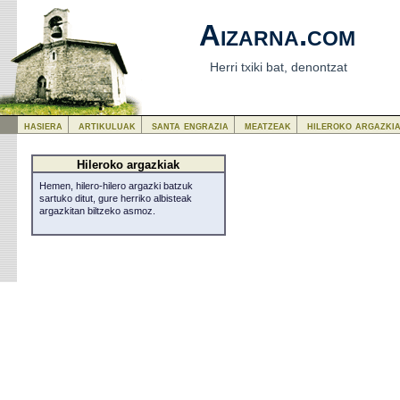
Aizarna.com
Herri txiki bat, denontzat
hasiera
artikuluak
santa engrazia
meatzeak
hileroko argazki
Hileroko argazkiak
Hemen, hilero-hilero argazki batzuk
sartuko ditut, gure herriko albisteak
argazkitan biltzeko asmoz.