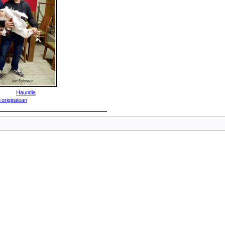
Haundia
 originalean