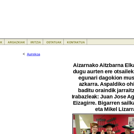
ak
argazkiak
iritzia
ostatuak
kontaktua
<
Aurrekoa
Aizarnako Aitzbarna Elk
dugu aurten ere otsailek
egunari dagokion mus
azkarra. Aspaldiko oh
baditu oraindik jarraitz
Irabazleak: Juan Jose Ag
Eizagirre. Bigarren sailk
eta Mikel Lizarr