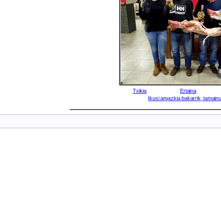
Txikia
Ertaina
Ikusi argazkia bakarrik, tamainu