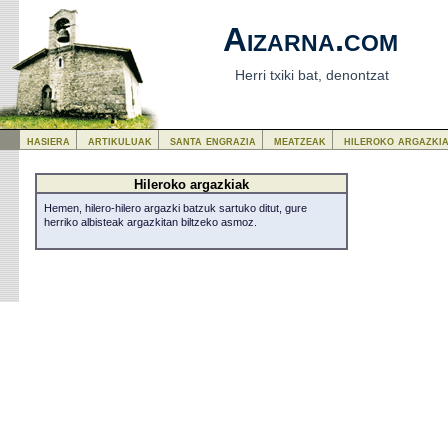
Aizarna.com
Herri txiki bat, denontzat
hasiera
artikuluak
santa engrazia
meatzeak
hileroko argazki
Hileroko argazkiak
Hemen, hilero-hilero argazki batzuk sartuko ditut, gure
herriko albisteak argazkitan biltzeko asmoz.