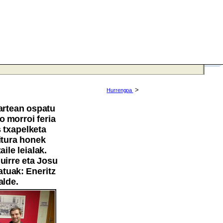
>
Hurrengoa
artean ospatu
o morroi feria
 txapelketa
itura honek
aile leialak.
uirre eta Josu
atuak: Eneritz
alde.