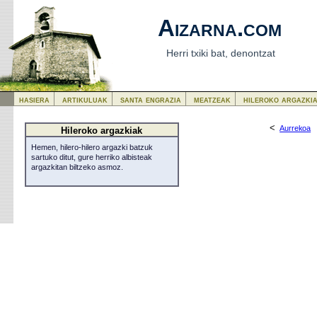
Aizarna.com
Herri txiki bat, denontzat
hasiera
artikuluak
santa engrazia
meatzeak
hileroko argazki
<
Aurrekoa
Hileroko argazkiak
Hemen, hilero-hilero argazki batzuk
sartuko ditut, gure herriko albisteak
argazkitan biltzeko asmoz.