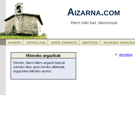
Aizarna.com
Herri txiki bat, denontzat
hasiera
artikuluak
santa engrazia
meatzeak
hileroko argazki
<
Aurrekoa
Hileroko argazkiak
Hemen, hilero-hilero argazki batzuk
sartuko ditut, gure herriko albisteak
argazkitan biltzeko asmoz.