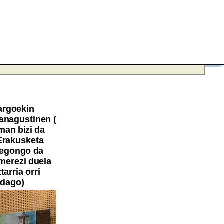
argoekin
Sanagustinen (
man bizi da
 Erakusketa
 egongo da
 merezi duela
tarria orri
a dago)