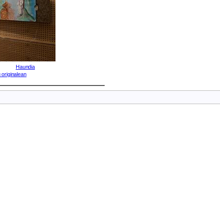
Haundia
 originalean