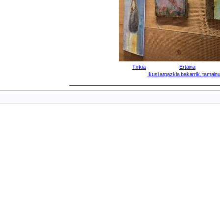
Txikia
Ertaina
Ikusi argazkia bakarrik, tamainu