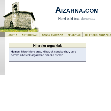
Aizarna.com
Herri txiki bat, denontzat
hasiera
artikuluak
santa engrazia
meatzeak
hileroko argazki
Hileroko argazkiak
Hemen, hilero-hilero argazki batzuk sartuko ditut, gure
herriko albisteak argazkitan biltzeko asmoz.