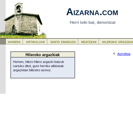
Aizarna.com
Herri txiki bat, denontzat
hasiera
artikuluak
santa engrazia
meatzeak
hileroko argazki
<
Aurrekoa
Hileroko argazkiak
Hemen, hilero-hilero argazki batzuk
sartuko ditut, gure herriko albisteak
argazkitan biltzeko asmoz.