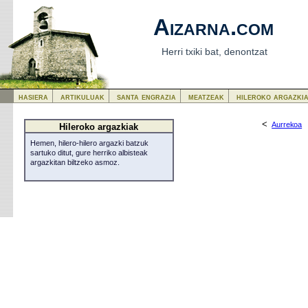
Aizarna.com
Herri txiki bat, denontzat
hasiera
artikuluak
santa engrazia
meatzeak
hileroko argazki
<
Aurrekoa
Hileroko argazkiak
Hemen, hilero-hilero argazki batzuk
sartuko ditut, gure herriko albisteak
argazkitan biltzeko asmoz.