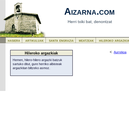
Aizarna.com
Herri txiki bat, denontzat
hasiera
artikuluak
santa engrazia
meatzeak
hileroko argazki
<
Aurrekoa
Hileroko argazkiak
Hemen, hilero-hilero argazki batzuk
sartuko ditut, gure herriko albisteak
argazkitan biltzeko asmoz.